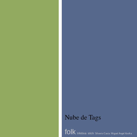
Nube de Tags
folk
trikitixa
stick
Silverio Cavia
Miguel Angel Azofra