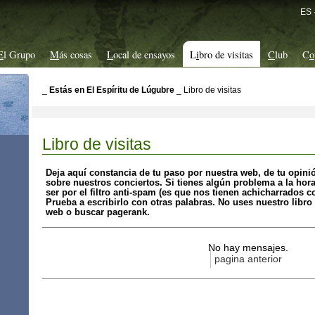
ES
E
l Grupo
M
ás cosas
L
ocal de ensayos
L
i
bro de visitas
C
lub
C
o
_
Estás en El Espíritu de Lúgubre
_
Libro de visitas
Libro de visitas
Deja aquí constancia de tu paso por nuestra web, de tu opin
sobre nuestros conciertos. Si tienes algún problema a la hor
ser por el filtro anti-spam (es que nos tienen achicharrados 
Prueba a escribirlo con otras palabras. No uses nuestro libro
web o buscar pagerank.
No hay mensajes.
pagina anterior