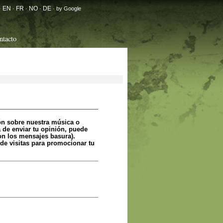
EN
FR
NO
DE
·
·
·
·
· by Google
ntacto
ión sobre nuestra música o
a de enviar tu opinión, puede
con los mensajes basura).
 de visitas para promocionar tu